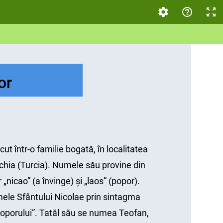
or
ut într-o familie bogată, în localitatea
ichia (Turcia). Numele său provine din
„nicao” (a învinge) şi „laos” (popor).
ele Sfântului Nicolae prin sintagma
 poporului”. Tatăl său se numea Teofan,