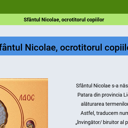
Sfântul Nicolae, ocrotitorul copiilor
fântul Nicolae, ocrotitorul copiil
Sfântul Nicolae s-a născ
Patara din provincia L
alăturarea termenilor 
Astfel, traducem num
„învingător/ biruitor al