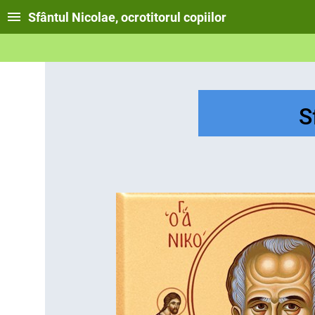
Sfântul Nicolae, ocrotitorul copiilor
S