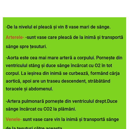
-De la nivelul ei pleacă și vin 8 vase mari de sânge.
Arterele-
-sunt vase care pleacă de la inimă și transportă
sânge spre țesuturi.
-Aorta este cea mai mare arteră a corpului. Pornește din
ventriculul stâng și duce sânge încărcat cu O2 în tot
corpul. La ieșirea din inimă se curbează, formând cârja
aortică, apoi are un traseu descendent, străbătând
toracele și abdomenul.
-Artera pulmonară pornește din ventriculul drept.Duce
sânge încărcat cu CO2 la plămâni.
Venele-
sunt vase care vin la inimă și transportă sânge
de la țesuturi către aceasta.