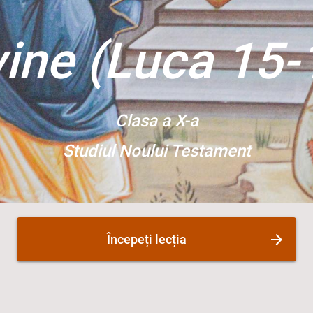
vine (Luca 15-
Clasa a X-a
Studiul Noului Testament
Începeți lecția