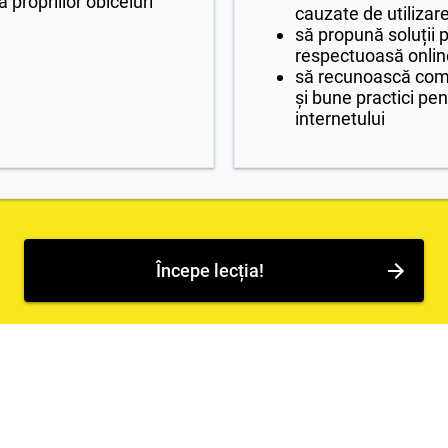
 propriilor obiceiuri
cauzate de utilizar
să propună soluții
respectuoasă online 
să recunoască comp
și bune practici pe
internetului
Începe lecția!