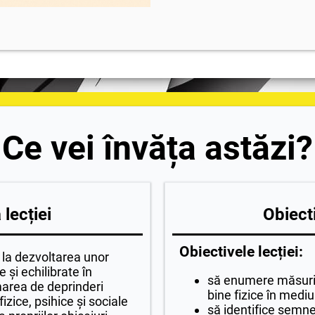
Ce vei învăța astăzi?
lecției
Obiecti
Obiectivele lecției:
i la dezvoltarea unor
și echilibrate în
să enumere măsuri 
rmarea de deprinderi
bine fizice în mediul
izice, psihice și sociale
să identifice semnel