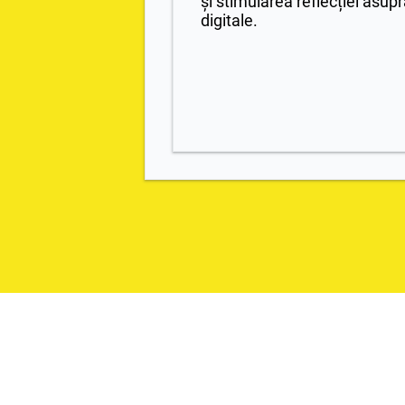
și stimularea reflecției asupra
digitale.