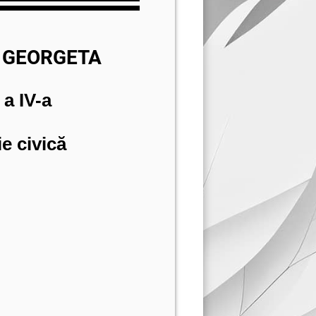
A GEORGETA
 a IV-a
e civică