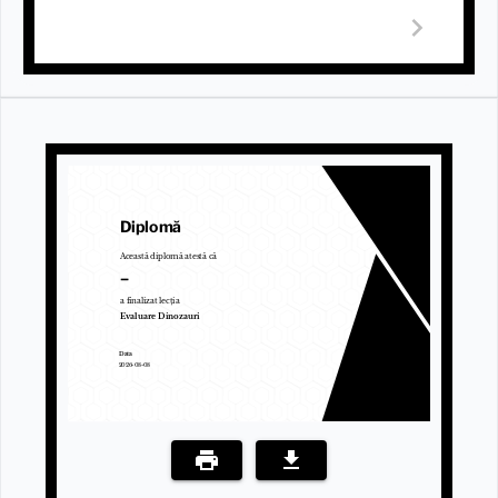
Diplomă
Această diplomă atestă că
–
a finalizat lecția
Evaluare Dinozauri
Data
2026-08-08