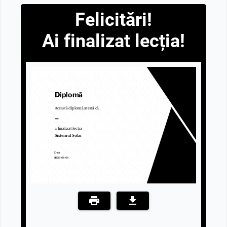
Felicitări!
Ai finalizat lecția!
Diplomă
Această diplomă atestă că
–
a finalizat lecția
Sistemul Solar
Data
2026-08-06