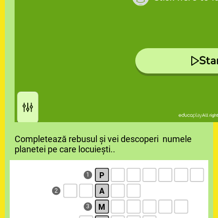
Completează rebusul și vei descoperi numele
planetei pe care locuiești..
P
1
A
2
M
3