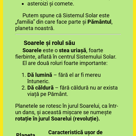
asteroizi și comete.
Putem spune că Sistemul Solar este
„familia” din care face parte și
Pământul
,
planeta noastră.
Soarele și rolul său
Soarele
este o
stea uriașă
, foarte
fierbinte, aflată în centrul Sistemului Solar.
El are două roluri foarte importante:
Dă lumină
– fără el ar fi mereu
întuneric.
Dă căldură
– fără căldură nu ar exista
viață pe Pământ.
Planetele se rotesc în jurul Soarelui, ca într-
un dans, și această mișcare se numește
rotație în jurul Soarelui (revoluție).
Caracteristică ușor de
Planeta