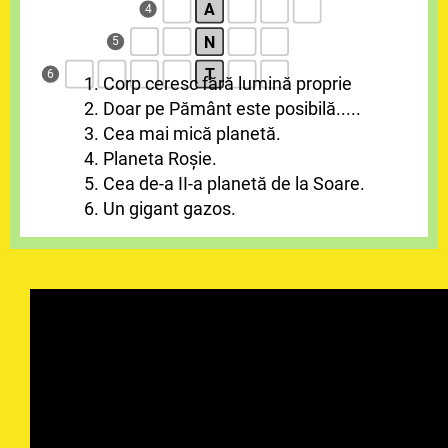
A
4
N
5
T
6
1. Corp ceresc fără lumină proprie
2. Doar pe Pământ este posibilă.....
3. Cea mai mică planetă.
4. Planeta Roșie.
5. Cea de-a II-a planetă de la Soare.
6. Un gigant gazos.