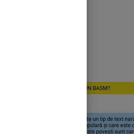
3. CE ESTE UN BASM?
Un basm este un tip de text nara
literatura populară și care este d
copiilor. Aceste povești sunt ca