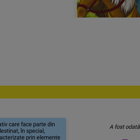
tiv care face parte din
A fost odată
estinat, în special,
racterizate prin elemente