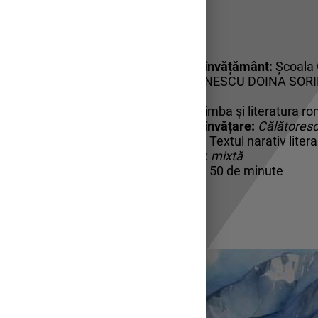
Unitatea de învățământ:
Şcoala G
Profesor:
IONESCU DOINA SOR
Clasa:
a V-a
Disciplina
: Limba și literatura 
Unitatea de învățare
:
Călătores
Titlul lecției:
Textul narativ litera
Tipul lecției
:
mixtă
Timp alocat:
50 de minute