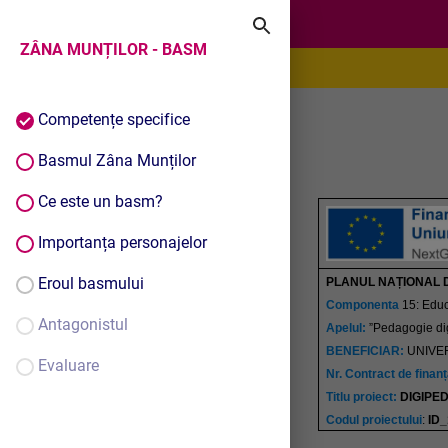
ZÂNA MUNȚILOR - BASM
ZÂNA MUNȚILOR - BASM
Competențe specifice
Basmul Zâna Munților
Ce este un basm?
Importanța personajelor
Eroul basmului
PLANUL NAȚIONAL D
Componenta
15: Educ
Antagonistul
Apelul:
”Pedagogie dig
BENEFICIAR:
UNIVER
Evaluare
Nr. Contract de finanț
Titlu proiect:
DIGIPED:
Codul proiectului
:
ID_