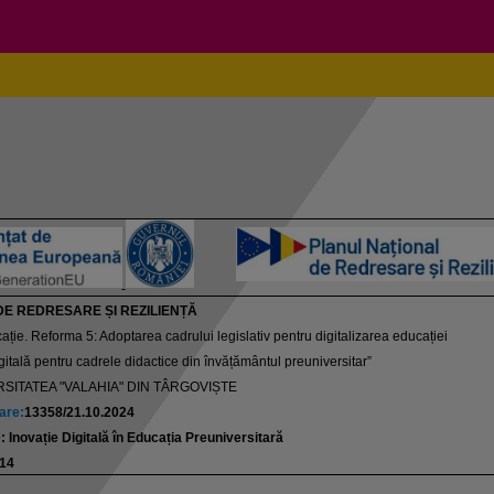
E REDRESARE ȘI REZILIENȚĂ
ație. Reforma 5: Adoptarea cadrului legislativ pentru digitalizarea educației
itală pentru cadrele didactice din învățământul preuniversitar”
SITATEA "VALAHIA" DIN TÂRGOVIȘTE
are:
13358/21.10.2024
 Inovație Digitală în Educația Preuniversitară
14