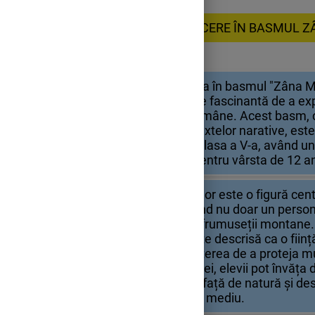
2. INTRODUCERE ÎN BASMUL 
Introducerea în basmul "Zâna Mu
oportunitate fascinantă de a e
literaturii române. Acest basm, 
categoria textelor narative, este
elevilor de clasa a V-a, având un
captivant pentru vârsta de 12 an
Zâna Munților este o figură cen
reprezentând nu doar un personaj
naturii și al frumuseții montane
Munților este descrisă ca o ființ
care are puterea de a proteja mun
intermediul ei, elevii pot învăț
respectului față de natură și d
dintre om și mediu.