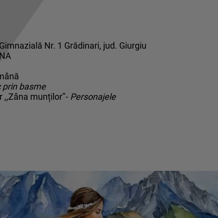
imnazială Nr. 1 Grădinari, jud. Giurgiu
INA
română
c prin basme
r ,,Zâna munților’’-
Personajele