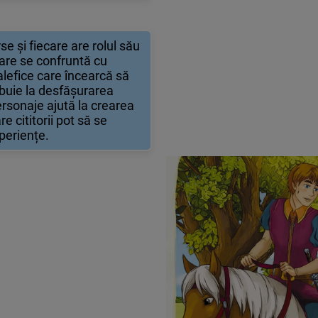
e și fiecare are rolul său
 care se confruntă cu
lefice care încearcă să
ibuie la desfășurarea
ersonaje ajută la crearea
e cititorii pot să se
xperiențe.