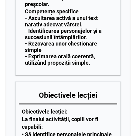
preșcolar.
Competențe specifice
- Ascultarea activă a unui text
narativ adecvat vârstei.
- Identificarea personajelor și a
succesiunii întâmplărilor.
- Rezovarea unor chestionare
simple
- Exprimarea orală coerentă,
utilizând propoziții simple.
Obiectivele lecției
Obiectivele lecției:
La finalul activității, copiii vor fi
capabili:
• Să identifice personajele principale