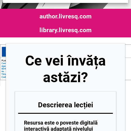
author.livresq.com
library.livresq.com
Ce vei învăța
astăzi?
Descrierea lecției
Resursa este o poveste digitală
interactivă adaptată nivelului