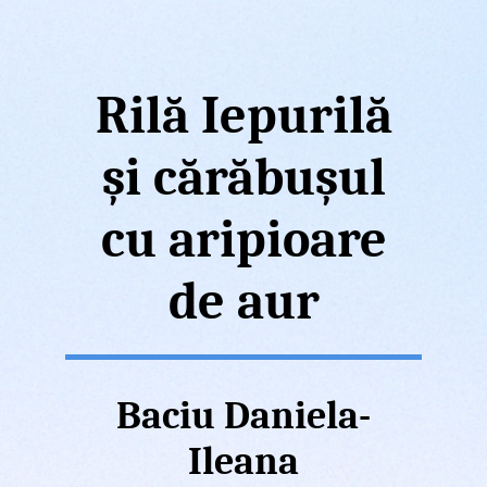
Rilă Iepurilă
și cărăbușul
cu aripioare
de aur
Baciu Daniela-
Ileana