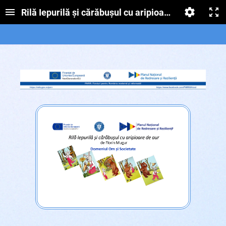
Rilă Iepurilă și cărăbușul cu aripioare de aur