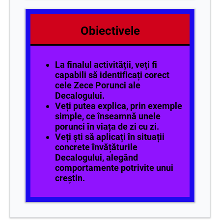
Obiectivele
La finalul activității, veți fi
capabili să identificați corect
cele Zece Porunci ale
Decalogului.
Veți putea explica, prin exemple
simple, ce înseamnă unele
porunci în viața de zi cu zi.
Veți ști să aplicați în situații
concrete învățăturile
Decalogului, alegând
comportamente potrivite unui
creștin.