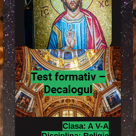
Test formativ –
Decalogul
Clasa: A V-A
Disciplina: Religie