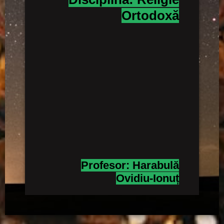
Ortodoxă
Profesor: Harabulă
Ovidiu-Ionuț