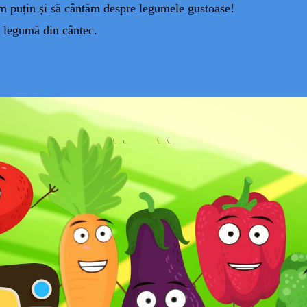
m puțin și să cântăm despre legumele gustoase!
 legumă din cântec.