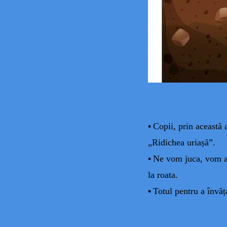
•
Copii, prin această 
„Ridichea uriașă”.
•
Ne vom juca, vom as
la roata.
•
Totul pentru a învăț