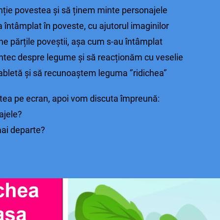
ție povestea și să ținem minte personajele
întâmplat în poveste, cu ajutorul imaginilor
e părțile poveștii, așa cum s-au întâmplat
tec despre legume și să reacționăm cu veselie
abletă și să recunoaștem leguma ‘’ridichea‘’
ea pe ecran, apoi vom discuta împreună:
ajele?
mai departe?