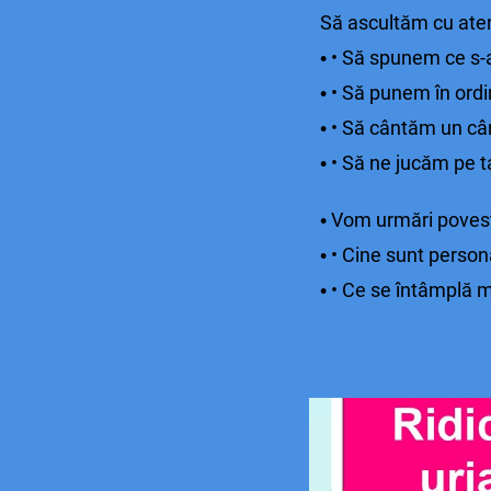
Să ascultăm cu aten
• Să spunem ce s-a 
•
• Să punem în ordin
•
• Să cântăm un cân
•
• Să ne jucăm pe t
•
Vom urmări povest
•
• Cine sunt person
•
• Ce se întâmplă 
•