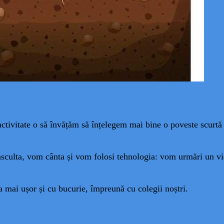
activitate o să învățăm să înțelegem mai bine o poveste scurtă
culta, vom cânta și vom folosi tehnologia: vom urmări un vi
a mai ușor și cu bucurie, împreună cu colegii noștri.