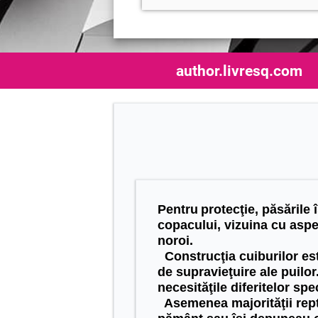
author.livresq.com
Pentru
protec
ţie, păsările
co
p
acului, vizuina cu aspe
noroi.
Construcţia cuiburilor est
de supravieţuire ale puilor
necesităţile diferitelor spe
Asemen
ea
majorităţii rep