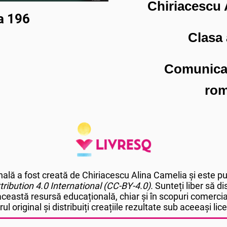
Chiriacescu 
a 196
Clasa 
Comunicar
ro
lă a fost creată de Chiriacescu Alina Camelia și este pus
ribution
4.0 International (CC-BY-4.0).
Sunteți liber să dis
 această resursă educațională, chiar și în scopuri comercial
ul original și distribuiți creațiile rezultate sub aceeași lic