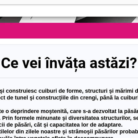
Ce vei învăța astăzi?
 îşi construiesc cuiburi de forme, structuri şi mărimi d
ct de tunel şi construcţiile din crengi, până la cuibu
e o deprindere moştenită, care s-a dezvoltat la păsăr
. Prin formele minunate şi diversitatea structurilor, 
cii de păsări, cât şi capacitatea lor de adaptare.
tilelor din zilele noastre şi strămoşii păsărilor probab