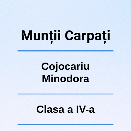
Munții Carpați
C
ojocariu
Minodora
Clasa a IV-a