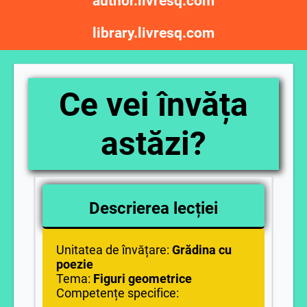
author.livresq.com
library.livresq.com
Ce vei învăța
astăzi?
Descrierea lecției
Unitatea de învățare:
Grădina cu
poezie
Tema:
Figuri geometrice
Competențe specifice: