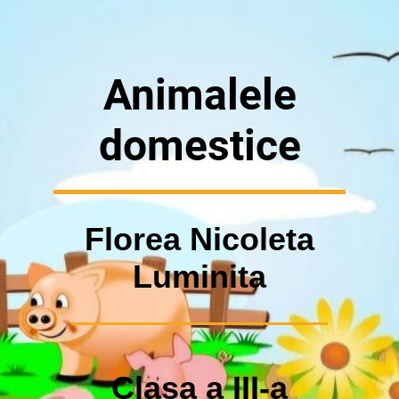
Animalele
domestice
Florea Nicoleta
Luminita
Clasa a III-a