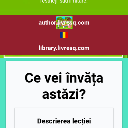
restricții sau limitare.
author.livresq.com
library.livresq.com
Ce vei învăța
astăzi?
Descrierea lecției