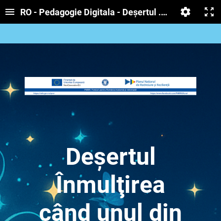
RO - Pedagogie Digitala - Deşertul . Înmulţirea când
Deşertul
Înmulţirea
când unul din