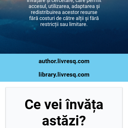
învățare și cercetare, care permit
accesul, utilizarea, adaptarea și
redistribuirea acestor resurse
fără costuri de către alții și fără
restricții sau limitare.
author.livresq.com
library.livresq.com
Ce vei învăța
astăzi?