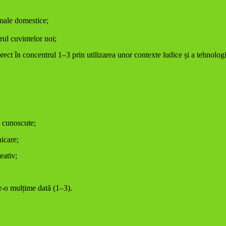
imale domestice;
rul cuvintelor noi;
ect în concentrul 1–3 prin utilizarea unor contexte ludice și a tehnologi
 cunoscute;
nicare;
eativ;
r-o mulțime dată (1–3).