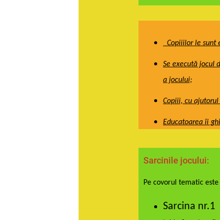
Copiiilor le sunt 
Se execută jocul d
a jocului;
Copiii, cu ajutorul
Educatoarea îi ghi
Sarcinile jocului:
Pe covorul tematic este
Sarcina nr.1