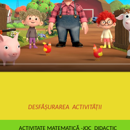
DESFĂȘURAREA ACTIVITĂȚII
VITATE MATEMATICĂ -JOC DIDACTIC