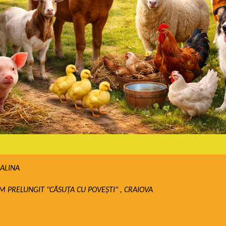
 ALINA
 PRELUNGIT "CĂSUȚA CU POVEȘTI" , CRAIOVA