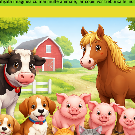
 afișata imaginea cu mai multe animale, iar copiii vor trebui sa le n