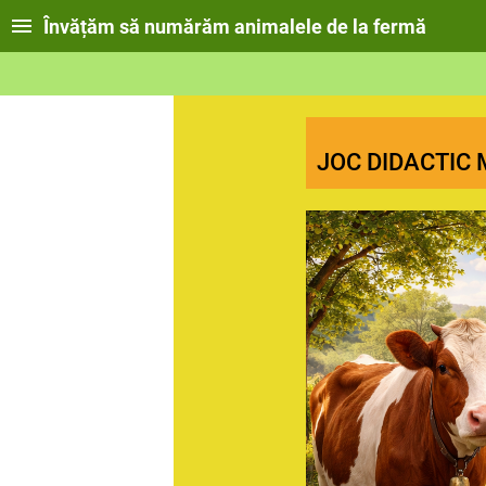
Învățăm să numărăm animalele de la fermă
JOC DIDACTIC