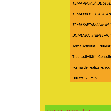
TEMA ANUALĂ DE STUDI
TEMA PROIECTULUI: A
TEMA SĂPTĂMÂNII: ÎN 
DOMENIUL ȘTIINȚE-AC
Tema activității
:
Numără
Tipul activității:
Consoli
Forma de realizare: joc 
Durata: 25 min