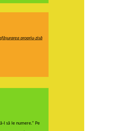
esfășurarea propriu-zisă
tă-l să le numere.”
Pe