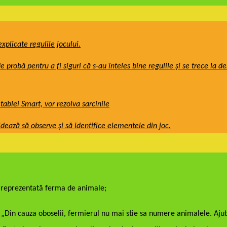
explicate regulile jocului.
e probă pentru a fi siguri că s-au înteles bine regulile și se trece la d
 tablei Smart, vor rezolva sarcinile
dează să observe și să identifice elementele din joc.
 reprezentată ferma de animale;
„Din cauza oboselii, fermierul nu mai stie sa numere animalele. Aju