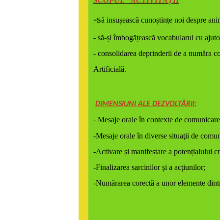
SCOPUL ACTIVITĂȚII
-s
ă insușească cunoștințe noi despre an
- să-și îmbogățească vocabularul cu ajuto
- consolidarea deprinderii de a număra cor
Artificială.
DIMENSIUNI ALE DEZVOLTĂRII:
Mesaje orale în contexte de comunicare
-
-Mesaje orale în diverse situaţii de comu
-Activare și manifestare a potențialului cr
-Finalizarea sarcinilor și a acțiunilor;
-Numărarea corectă a unor elemente dint