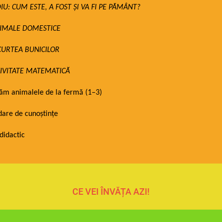
U: CUM ESTE, A FOST ȘI VA FI PE PĂMÂNT?
NIMALE DOMESTICE
CURTEA BUNICILOR
TIVITATE MATEMATICĂ
m animalele de la fermă (1–3)
dare de cunoștințe
didactic
CE VEI ÎNVĂȚA AZI!