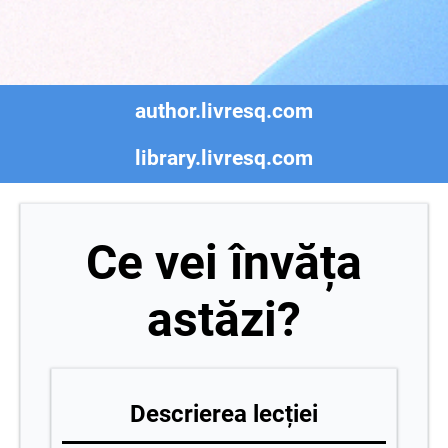
author.livresq.com
library.livresq.com
Ce vei învăța
astăzi?
Descrierea lecției