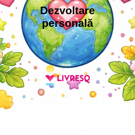
Dezvoltare
personală
© Aceasta este o resursă educațională deschisă.
Resursele educaționale deschise sunt materiale
de predare, învățare și cercetare, care permit
accesul, utilizarea, adaptarea și redistribuirea
acestor resurse fără costuri de către alții și fără
restricții sau limitare.