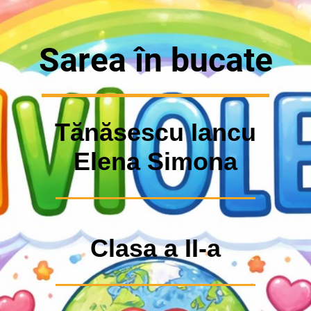
Sarea în bucate
Tănăsescu Iancu
Elena Simona
Clasa a II-a