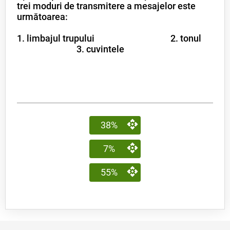
trei moduri de transmitere a mesajelor este
următoarea:
1. limbajul trupului
2. tonul
3. cuvintele
38%
7%
55%