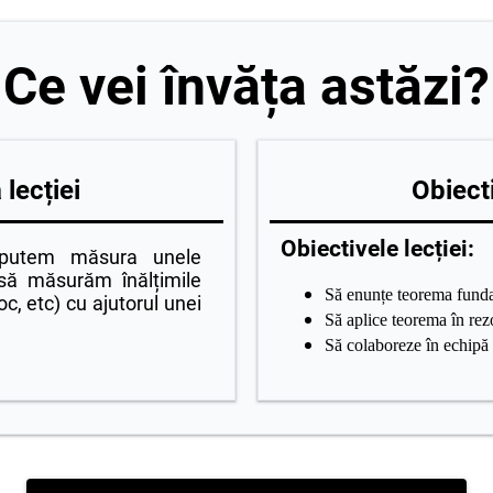
Ce vei învăța astăzi?
lecției
Obiecti
Obiectivele lecției:
putem măsura unele
 să măsurăm înălțimile
Să enunțe teorema funda
c, etc) cu ajutorul unei
Să aplice teorema în rez
Să colaboreze în echipă 