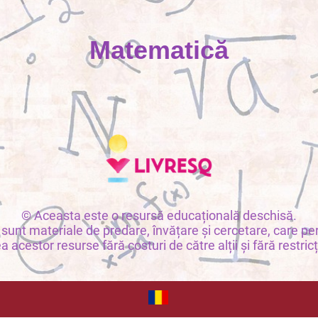
Matematică
© Aceasta este o resursă educațională deschisă.
unt materiale de predare, învățare și cercetare, care per
ea acestor resurse fără costuri de către alții și fără restricț