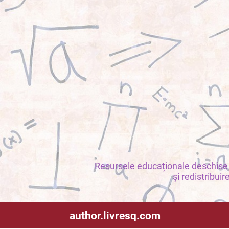
Resursele educaționale deschise s
și redistribuir
author.livresq.com