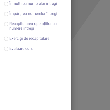
Înmulțirea numerelor întregi
Împărțirea numerelor întregi
Recapitularea operațiilor cu
numere întregi
Exerciții de recapitulare
Evaluare curs
Bine ai venit.
Continuă