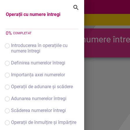
Operații cu numere întregi
Operații cu numere întregi
0
%
COMPLETAT
Operații cu numere între
Introducerea în operațiile cu
numere întregi
Definirea numerelor întregi
Importanța axei numerelor
Operații de adunare și scădere
Adunarea numerelor întregi
Scăderea numerelor întregi
Operații de înmulțire și împărțire