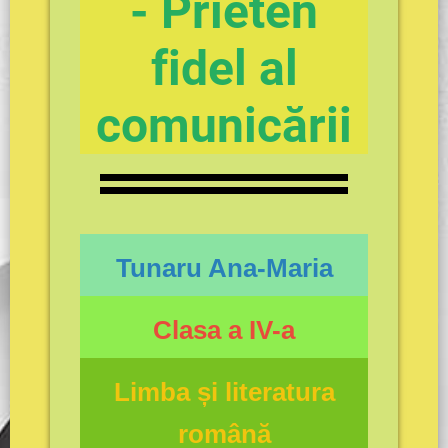
- Prieten
fide
l al
comunicării
Tunaru Ana-Maria
Clasa a IV-a
Limba și literatura
română