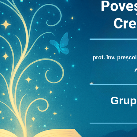
Poveș
Cr
prof. înv. preșc
Grup