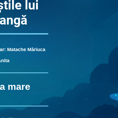
tile lui
eangă
olar: Matache Măriuca
Anita
a mare