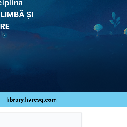
ciplina
LIMBĂ ȘI
RE
library.livresq.com