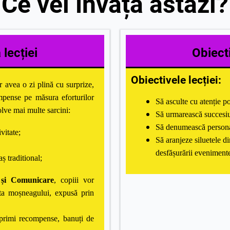
Ce vei învăța astăzi?
lecției
Obiecti
Obiectivele lecției:
 avea o zi plină cu surprize,
ompense pe măsura eforturilor
Să asculte cu atenție p
olve mai multe sarcini:
Să urmarească succesi
Să denumească personaj
vitate;
Să aranjeze siluetele d
desfășurării evenimente
ș traditional;
și Comunicare
, copiii vor
ata moșneagului, expusă prin
r primi recompense, banuți de