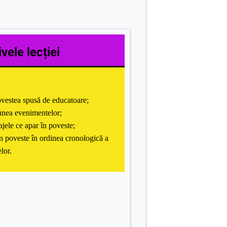
vele lecției
ovestea spusă de educatoare;
unea evenimentelor;
ele ce apar în poveste;
in poveste în ordinea cronologică a
lor.