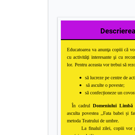
Descrierea 
Educatoarea va anunţa copiii că vor
cu activităţi interesante şi cu rec
lor.
Pentru aceasta vor trebui să rez
să lucreze pe centre de acti
să asculte o poveste;
să confecționeze un covora
În cadrul
Domeniului Limbă 
asculta povestea ,,Fata babei și f
metoda Teatrului de umbre.
La finalul zilei, copiii vo