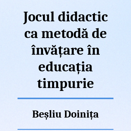
Jocul didactic
ca metodă de
învățare în
educația
timpurie
Beșliu Doinița