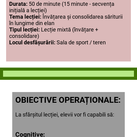
Durata:
50 de minute (15 minute - secvența
inițială a lecției)
Tema lecției:
Învățarea și consolidarea săriturii
în lungime din elan
Tipul lecției:
Lecție mixtă (învățare +
consolidare)
Locul desfășurării:
Sala de sport / teren
OBIECTIVE OPERAȚIONALE:
La sfârșitul lecției, elevii vor fi capabili să:
Cognitive: