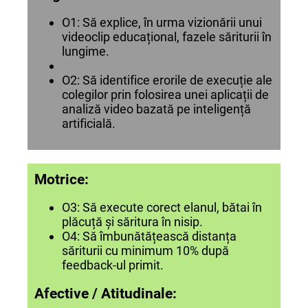
O1: Să explice, în urma vizionării unui
videoclip educațional, fazele săriturii în
lungime.
O2: Să identifice erorile de execuție ale
colegilor prin folosirea unei aplicații de
analiză video bazată pe inteligență
artificială.
Motrice:
O3: Să execute corect elanul, bătai în
plăcuță și săritura în nisip.
O4: Să îmbunătățească distanța
săriturii cu minimum 10% după
feedback-ul primit.
Afective / Atitudinale: