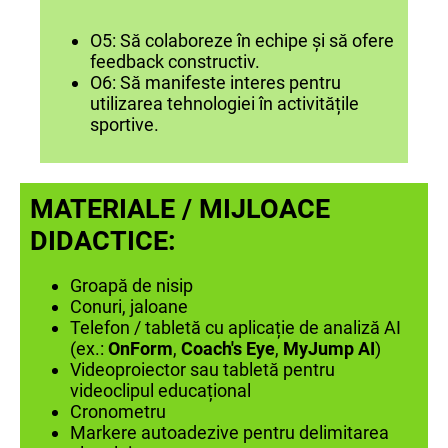
O5: Să colaboreze în echipe și să ofere
feedback constructiv.
O6: Să manifeste interes pentru
utilizarea tehnologiei în activitățile
sportive.
MATERIALE / MIJLOACE
DIDACTICE:
Groapă de nisip
Conuri, jaloane
Telefon / tabletă cu aplicație de analiză AI
(ex.:
OnForm
,
Coach's Eye
,
MyJump AI
)
Videoproiector sau tabletă pentru
videoclipul educațional
Cronometru
Markere autoadezive pentru delimitarea