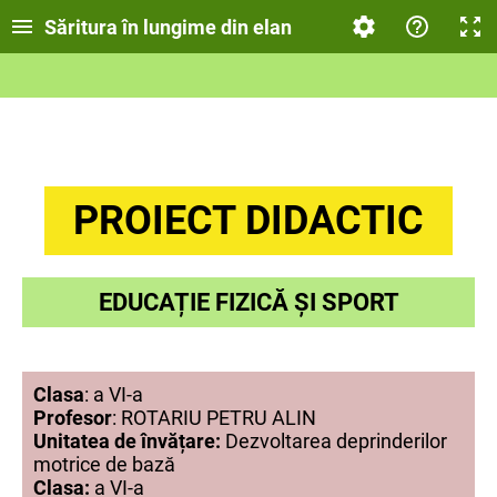
Săritura în lungime din elan
PROIECT DIDACTIC
EDUCAȚIE FIZICĂ ȘI SPORT
Clasa
: a VI-a
Profesor
: ROTARIU PETRU ALIN
Unitatea de învățare:
Dezvoltarea deprinderilor
motrice de bază
Clasa:
a VI-a