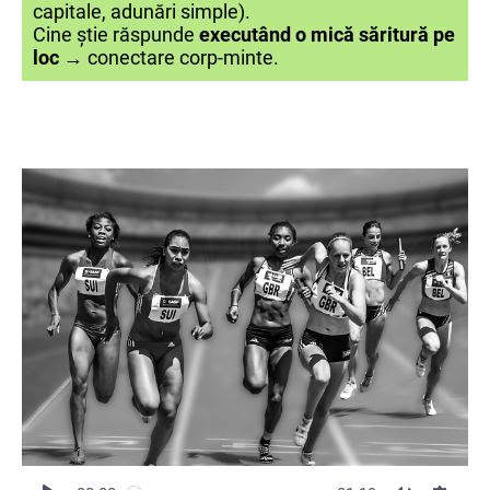
capitale, adunări simple).
Cine știe răspunde
executând o mică săritură pe
loc
→ conectare corp-minte.