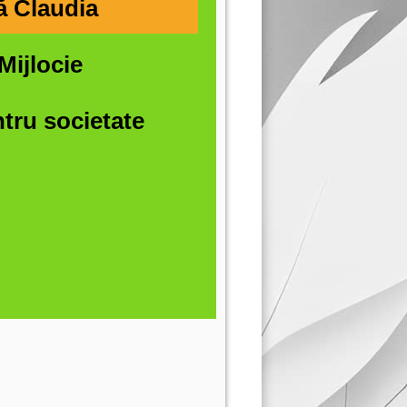
ă Claudia
Mijlocie
tru societate