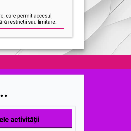
e, care permit accesul,
ră restricții sau limitare.
..
le activității