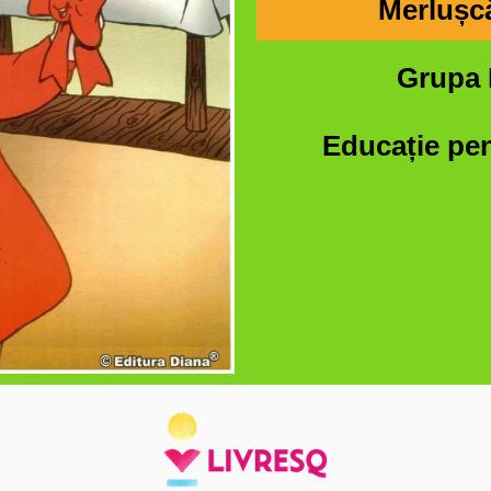
Merlușc
Grupa 
Educație pen