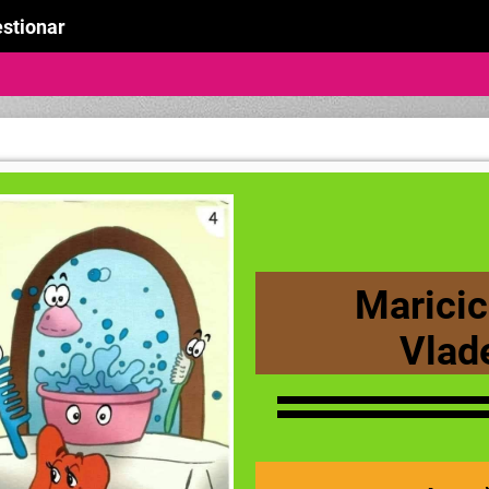
stionar
Maricic
Vla