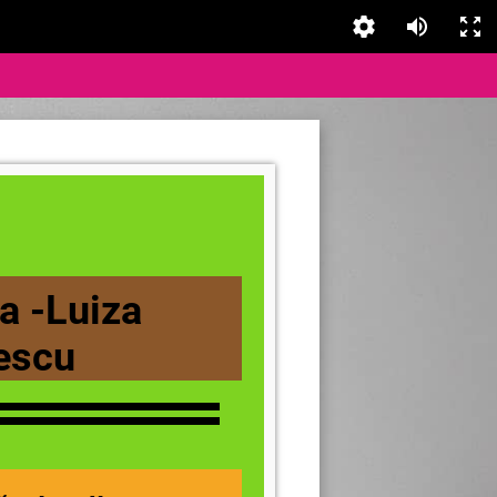
a -Luiza
descu