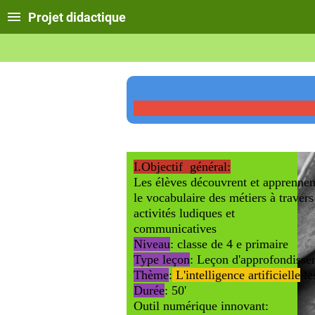
Projet didactique
I.Objectif général:
Les élèves d
écouvrent et apprennen
le vocabulaire
des métiers à travers
activ
communicatives
Niveau
: classe de 4 e primaire
Type leçon
: Leçon 
Thème
:
L'intelligence artificielle
Durée
:
Outil numérique innovant: