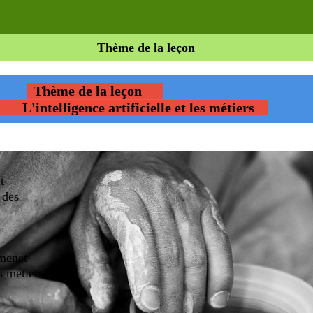
Thème de la leçon
Thème de la leçon
L'intelligence artificielle et les métiers
t
 des
ités ludiq
d'approfondissemenet
les métiers
 50'