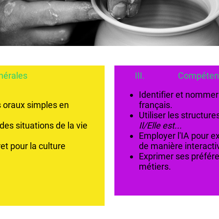
igence art
nérales
III. Compétences 
Identifier et nommer
oraux simples en
français.
Utiliser les structur
es situations de la vie
Il/Elle est...
Employer l'IA pour ex
et pour la culture
de manière interacti
Exprimer ses préfére
métiers.