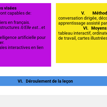
s visées
ront capables de:
V. Méthod
conversation dirigée, déco
ers en français.
apprentissage assisté par 
 structures
Il/Elle est
...et
VI. Moyens
tableau interactif, ordinat
elligence artificielle pour
de travail, cartes illustrée
er.
ales interactives en lien
VI. Déroulement de la leçon