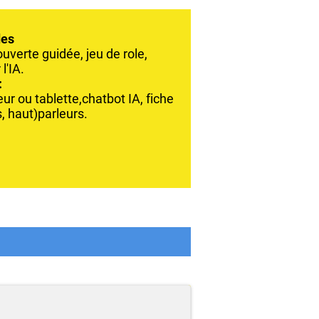
es
uverte guidée, jeu de role,
l'IA.
:
eur ou tablette,chatbot IA, fiche
s, haut)parleurs.