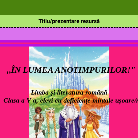
Titlu/prezentare resursă
„
ÎN LUMEA ANOTIMPURILOR!"
Limba și literatura română
Clasa a V-a, elevi cu deficiențe mintale ușoare