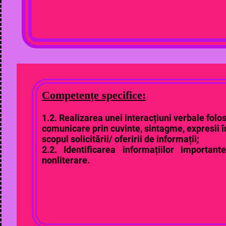
Competențe specifice:
1.2. Realizarea unei interacțiuni verbale folo
comunicare prin cuvinte, sintagme, expresii î
scopul solicitării/ oferirii de informații;
2.2. Identificarea informațiilor important
nonliterare.