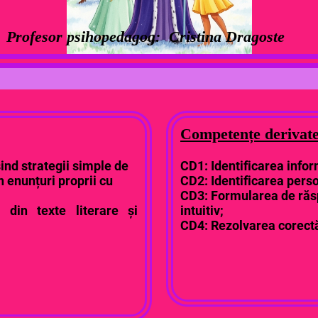
Profesor psihopedagog:
Cristina Dragoste
Competențe derivate
sind strategii simple de
CD1: Identificarea inform
n enunțuri proprii cu
CD2: Identificarea perso
CD3: Formularea de răspu
e din texte literare și
intuitiv;
CD4: Rezolvarea corectă