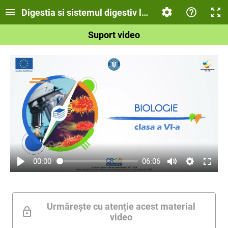
Digestia si sistemul digestiv la om
Suport video
00:00
06:06
Urmărește cu atenție acest material
video