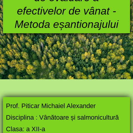
efectivelor de vânat -
Metoda eșantionajului
Prof.
Piticar Michaiel Alexander
Disciplina :
Vânătoare și salmonicultură
Clasa:
a XII-a