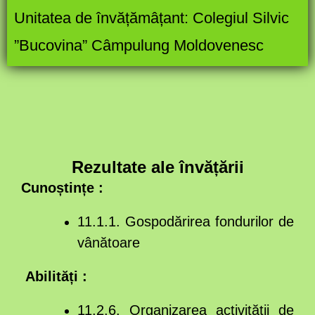
Unitatea de învățămâțant:
Colegiul Silvic
”Bucovina” Câmpulung Moldovenesc
Rezultate ale învățării
Cunoștințe :
11.1.1. Gospodărirea fondurilor de
vânătoare
Abilități :
11.2.6. Organizarea activității de