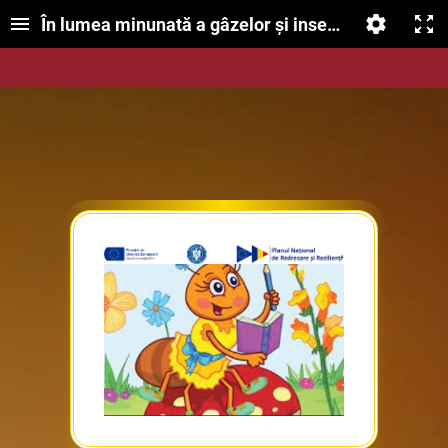
În lumea minunată a gâzelor şi insectelor