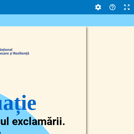
ație
ul exclamării.