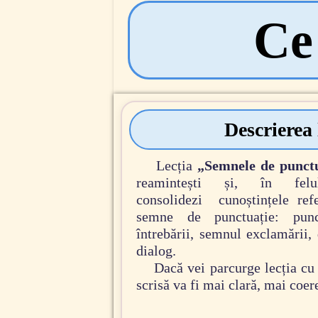
Ce 
Descrierea 
Lecția
„Semnele de punct
reamintești și, în fel
consolidezi cunoștințele refe
semne de punctuație: punc
întrebării, semnul exclamării,
dialog.
Dacă vei parcurge lecția cu 
scrisă va fi mai clară, mai coer