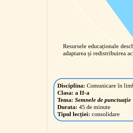
Resursele educaționale deschi
adaptarea și redistribuirea ace
Disciplina:
Comunicare în lim
Clasa:
a II-a
Tema:
Semnele de punctuație
Durata:
45 de minute
Tipul lecției:
consolidare