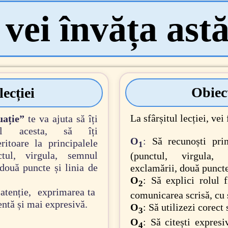
vei învăța ast
Obiect
lecției
La sfârșitul lecției, vei 
uație”
te va ajuta să îți
ul acesta, să îți
O
:
Să recunoști pri
ritoare la principalele
1
tul, virgula, semnul
(punctul, virgula,
 două puncte și linia de
exclamării, două puncte,
O
: Să explici rolul 
2
atenție, exprimarea ta
comunicarea scrisă, cu s
entă și mai expresivă.
O
: Să utilizezi corect
3
O
: Să citești expres
4