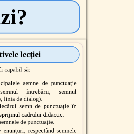
ăzi?
ivele lecției
fi capabil să:
ncipalele semne de punctuație
 semnul întrebării, semnul
 linia de dialog).
fiecărui semn de punctuație în
prijinul cadrului didactic.
 semnele de punctuație.
iv enunțuri, respectând semnele