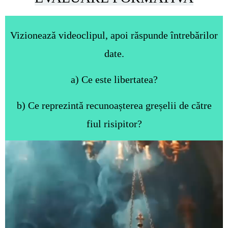
Vizionează videoclipul, apoi răspunde întrebărilor
date.
a) Ce este libertatea?
b) Ce reprezintă recunoașterea greșelii de către
fiul risipitor?