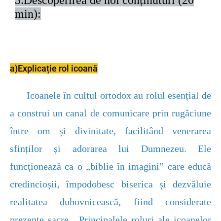
min):
a)Explicație rol icoană
Icoanele în cultul ortodox au rolul esențial de
a construi un canal de comunicare prin rugăciune
între om și divinitate, facilitând venerarea
sfinților și adorarea lui Dumnezeu. Ele
funcționează ca o „biblie în imagini” care educă
credincioșii, împodobesc biserica și dezvăluie
realitatea duhovnicească, fiind considerate
prezențe sacre. Principalele roluri ale icoanelor