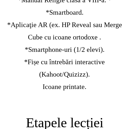
*Manual Religie clasa a VIII-a. *
*Smartboard.
*Aplicaţie AR (ex. HP Reveal sau Merge
Cube cu icoane ortodoxe .
*Smartphone-uri (1/2 elevi).
*Fișe cu întrebări interactive
(Kahoot/Quizizz).
Icoane printate.
Etapele lecției