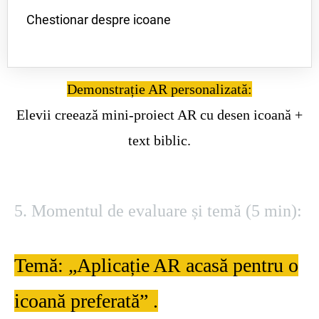
Chestionar despre icoane
Demonstrație AR personalizată:
Elevii creează mini-proiect AR cu desen icoană +
text biblic.
5. Momentul de evaluare și temă (5 min):
Temă: „Aplicație AR acasă pentru o
icoană preferată” .