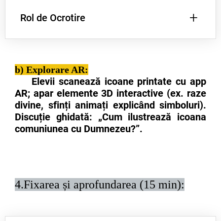
+
Rol de Ocrotire
Icoanele înfrumusețează spațiul sacru al
bisericii, transpunând realitatea nevăzută
într-o formă artistică sacră.
Icoanele sfinților sunt considerate
b) Explorare AR:
protectoare ale caselor și ale credincioșilor,
aducând sfințenie.
Elevii scanează icoane printate cu app
AR; apar elemente 3D interactive (ex. raze
divine, sfinți animați explicând simboluri).
Discuție ghidată: „Cum ilustrează icoana
comuniunea cu Dumnezeu?”.
4.Fixarea și aprofundarea (15 min):