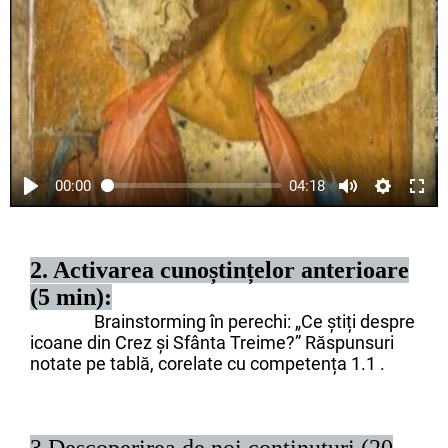
00:00
04:18
2. Activarea cunoștințelor anterioare
(5 min):
Brainstorming în perechi: „Ce ştiți despre
icoane din Crez și Sfânta Treime?” Răspunsuri
notate pe tablă, corelate cu competența 1.1 .
3.Descoperirea de noi conținuturi (20