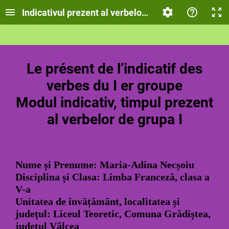
Indicativul prezent al verbelor de grupa I în Limb
Le présent de l’indicatif des
verbes du I er groupe
Modul indicativ, timpul prezent
al verbelor de grupa I
Nume și Prenume: Maria-Adina Necșoiu
Disciplina și Clasa: Limba Franceză, clasa a
V-a
Unitatea de învățământ, localitatea și
județul: Liceul Teoretic, Comuna Grădiștea,
județul Vâlcea