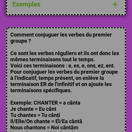
Il s'agit de tous les verbes en -ER
+
Exemples
(sauf le verbe ALLER qui est un
verbe du 3e groupe).
Voici les 10 verbes du premier groupe
les plus utilisés.
Comment conjuguer les verbes du premier
1. aimer
groupe ?
2. appeler
3. arriver
Ce sont les verbes réguliers et ils ont donc les
4. chercher
mêmes terminaisons tout le temps.
Voici ces terminaisons : e, es, e, ons, ez, ent.
5. commencer
Pour conjuguer les verbes du premier groupe
6. demander
à l'indicatif, temps présent, on enlève la
7. écouter
terminaison ER de l'infinitif et on ajoute les
8. jouer
terminaisons spécifiques.
9. laisser
Exemple:
CHANTER = a cânta
10. manger
Je chante = Eu cânt
Tu chantes = Tu cânți
Il/Elle/On chante = El/Ea cântă
Nous chantons = Noi cântăm