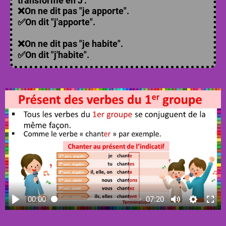
transforme en J'.
❌On ne dit pas "je apporte".
✅On dit "j'apporte".
❌On ne dit pas "je habite".
✅On dit "j'habite".
00:00
07:20