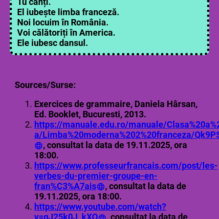
Tu cânți.
El iubește limba franceză.
Noi locuim în România.
Voi călătoriți în America.
Ele iubesc dansul.
Sources/Surse:
Exercices de grammaire, Daniela Hârsan,
Ed. Booklet, Bucuresti, 2013.
https://manuale.edu.ro/manuale/Clasa%20a%
a/Limba%20moderna%202%20franceza/Qk9P
, consultat la data de 19.11.2025, ora
18:00.
https://www.professeurfrancais.com/post/les-
verbes-du-premier-groupe-en-
fran%C3%A7ais
, consultat la data de
19.11.2025, ora 18:00.
https://www.youtube.com/watch?
v=gJ25k0J_kXQ
, consultat la data de