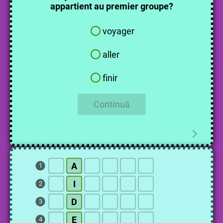
appartient au premier groupe?
voyager
aller
finir
Continuă
A
1
I
2
D
3
E
4