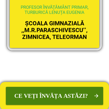
PROFESOR ÎNVĂȚĂMÂNT PRIMAR,
TURBURICĂ LENUȚA EUGENIA
ȘCOALA GIMNAZIALĂ
,,M.R.PARASCHIVESCU’’,
ZIMNICEA, TELEORMAN
CE VEȚI ÎNVĂȚA ASTĂZI?