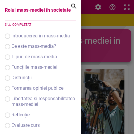
Rolul mass-mediei în societate
Rolul mass-mediei în societate
0
%
COMPLETAT
Introducerea în mass-media
Rolul mass-mediei în
Ce este mass-media?
societate
Tipuri de mass-media
Funcțiile mass-mediei
Disfuncții
Formarea opiniei publice
Libertatea și responsabilitatea
mass-mediei
Reflecție
Evaluare curs