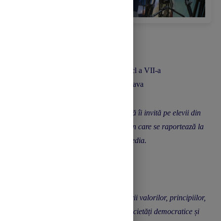
Prof. Aungurencei Gabriela Liliana
Educație pentru cetățenie democratică, cl a VII-a
Școala Gimnazială ”Ion Creangă” Suceava
Această Resursă Educațională Deschisă îi invită pe elevii din
ciclul gimnazial să reflecteze la modul în care se raportează la
mass-media: TV, radio, sisteme multimedia.
Competență specifică:
1.3 Argumentarea în favoarea respectării valorilor, principiilor,
normelor și practicilor specifice unei societăți democratice și