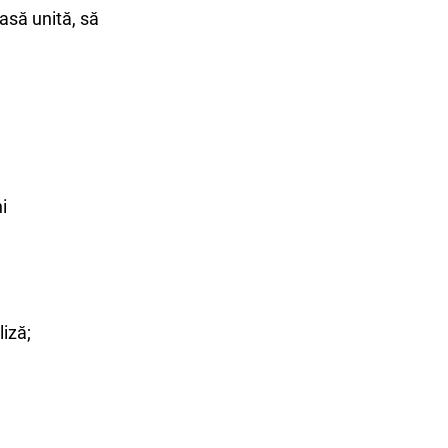
lasă unită, să
i
liză;