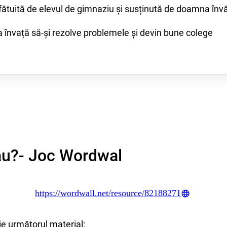
sfătuită de elevul de gimnaziu și susținută de doamna înv
za învață să-și rezolve problemele și devin bune colege
ău?- Joc Wordwal
https://wordwall.net/resource/82188271
e următorul material: