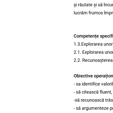
și răutate și să încu
lucrăm frumos împreu
Competențe specifi
1.3.Explorarea unor
2.1. Explorarea unor
2.2. Recunoașterea
Obiective operațio
- sa identifice valor
- să citească fluent,
-să recunoască trăs
- să argumenteze pe 