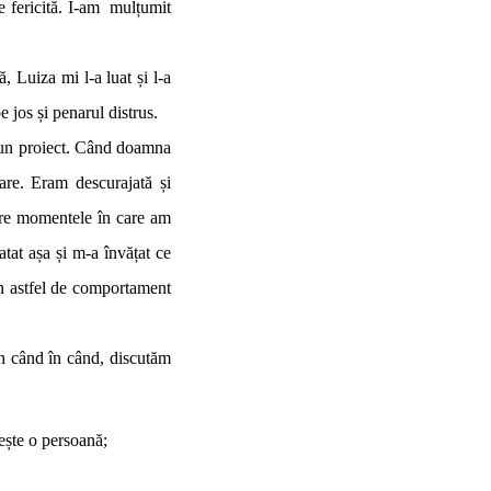
e fericită. I-am mulțumit
uiza mi l-a luat și l-a
 jos și penarul distrus.
 un proiect. Când doamna
are. Eram descurajată și
spre momentele în care am
ratat așa și m-a învățat ce
un astfel de comportament
când în când, discutăm
ește o persoană;