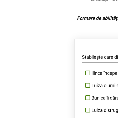
Formare de abilități
Stabilește care d
Ilinca începe
Luiza o umile
Bunica îi dăr
Luiza distru