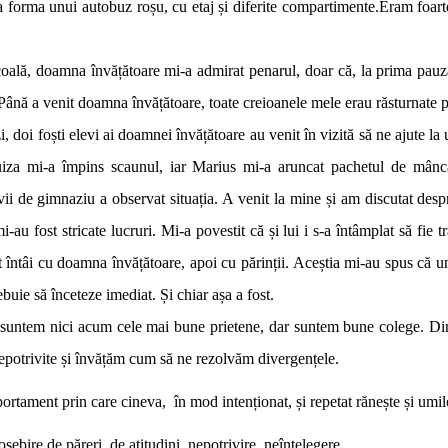
 forma unui autobuz roșu, cu etaj și diferite compartimente.Eram foart
doamna învățătoare mi-a admirat penarul, doar că, la prima pauză, L
. Până a venit doamna învățătoare, toate creioanele mele erau răsturnate pe
foști elevi ai doamnei învățătoare au venit în vizită să ne ajute la
Luiza mi-a împins scaunul, iar Marius mi-a aruncat pachetul de mânc
evii de gimnaziu a observat situația. A venit la mine și am discutat de
mi-au fost stricate lucruri. Mi-a povestit că și lui i s-a întâmplat să fie t
t întâi cu doamna învățătoare, apoi cu părinții. Aceștia mi-au spus că 
buie să înceteze imediat. Și chiar așa a fost.
 nici acum cele mai bune prietene, dar suntem bune colege. Din 
potrivite și învățăm cum să ne rezolvăm divergențele.
ortament prin care cineva, în mod intenționat, și repetat rănește și umil
ire de păreri, de atitudini, nepotrivire, neînțelegere.