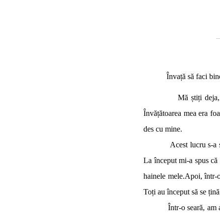
Învață să faci bin
M
ă știți dej
Învățătoarea mea era foar
des cu mine.
Acest lucru s-a schimbat
La început mi-a spus că s
hainele mele.Apoi, într-o
Toți au început să se țin
Într-o seară, am avut p