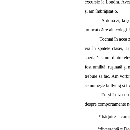
excursie la Londra. Avea
și am îmbrățișat-o.
A doua zi, la școală, 
aruncat către alți colegi
Tocmai în acea zi, doi 
era în spatele clasei, 
speriată. Unul dintre el
fost umilită, rușinată și 
trebuie să fac. Am vorbi
se numește bullying și tre
Eu și Luiza nu suntem
despre comportamente ne
* hărțuire = comp
*divergență = Deoseb