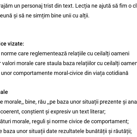
rajăm un personaj trist din text. Lecția ne ajută să fim o c
nă și să ne simțim bine unii cu alții.
ce vizate:
 norme care reglementează relațiile cu ceilalți oameni
 valori morale care staula baza relațiilor cu ceilalți oamen
 unor comportamente moral-civice din viața cotidiană
nale
ile morale,, bine, rău ,,pe baza unor situații prezente și ana
 coerent, conștient și expresiv un text literar;
ături morale, reguli și norme civice de comportament;
baza unor situații date rezultatele bunătății și răutății;