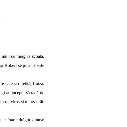
e mult să merg la școală.
 și Robert se jucau foarte
 care și o fetiță, Luiza.
legi au început să râdă de
am un virus și miros urât.
r foarte drăguț, dintr-o