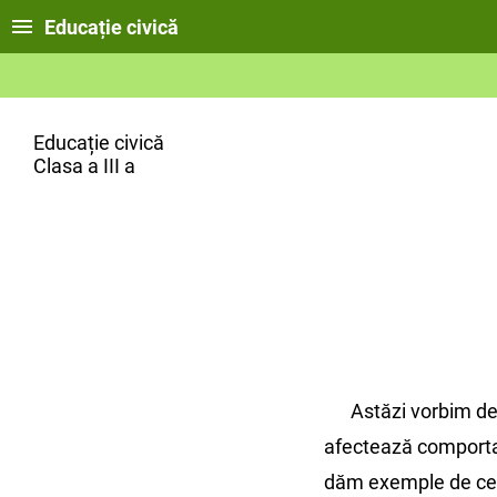
Educație civică
Educație civică
Clasa a III a
Astăzi vorbim desp
afectează comporta
dăm exemple de cele