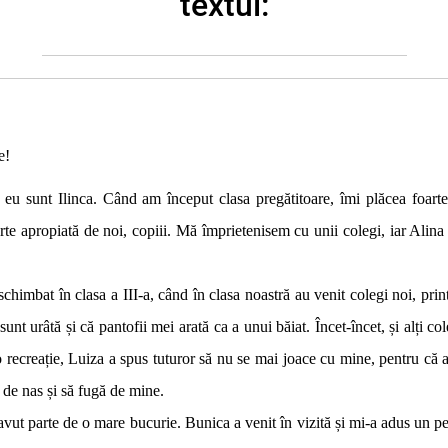
textul:
e!
a, eu sunt Ilinca. Când am început clasa pregătitoare, îmi plăcea foart
te apropiată de noi, copiii. Mă împrietenisem cu unii colegi, iar Alina
 în clasa a III-a, când în clasa noastră au venit colegi noi, printre
unt urâtă și că pantofii mei arată ca a unui băiat. Încet-încet, și alți co
 recreație, Luiza a spus tuturor să nu se mai joace cu mine, pentru că 
ă de nas și să fugă de mine.
arte de o mare bucurie. Bunica a venit în vizită și mi-a adus un pena