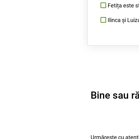
Fetița este 
Ilinca și Lui
Bine sau r
Urmărește cu atenți