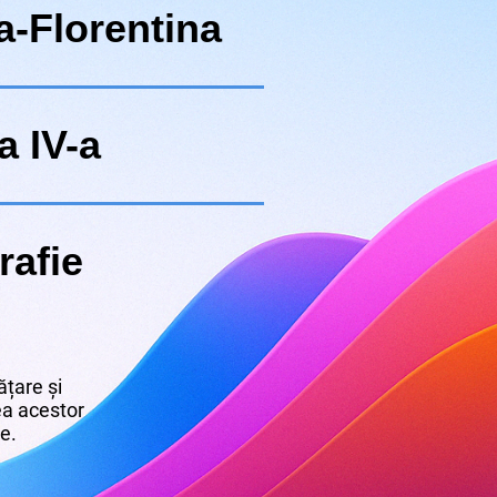
a-Florentina
a IV-a
rafie
țare și
rea acestor
re.