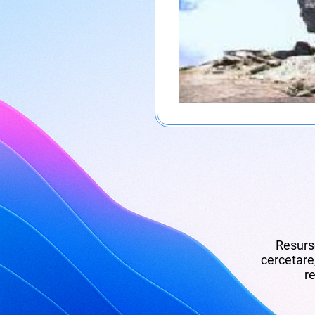
Resurse
cercetare,
re