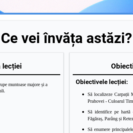
Ce vei învăța astăzi?
lecției
Obiecti
Obiectivele lecției:
grupe muntoase majore și a
li.
Să localizeze Carpații M
Prahovei - Culoarul Tim
Să identifice pe hartă
Făgăraș, Parâng și Retez
Să enumere principalele 