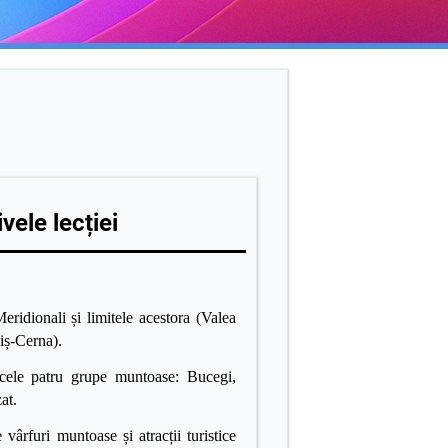
vele lecției
eridionali și limitele acestora (Valea
iș-Cerna).
 cele patru grupe muntoase: Bucegi,
at.
vârfuri muntoase și atracții turistice