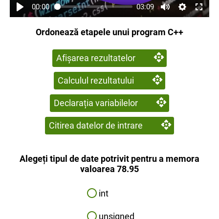
00:00
03:09
Ordonează etapele unui program C++
Afișarea rezultatelor
Calculul rezultatului
Declarația variabilelor
Citirea datelor de intrare
Alegeți tipul de date potrivit pentru a memora
valoarea 78.95
int
unsigned