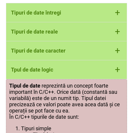
+
Tipuri de date întregi
int
+
Tipuri de date reale
unsigned
long long int
long long unsigned
float
+
Tipuri de date caracter
double
long double
char
+
Tpul de date logic
unsigned char
bool
Tipul de date
reprezintă un concept foarte
important în C/C++. Orice dată (constantă sau
variabilă) este de un numit tip. Tipul datei
precizează ce valori poate avea acea dată și ce
operații se pot face cu ea.
În C/C++ tipurile de date sunt:
Tipuri simple