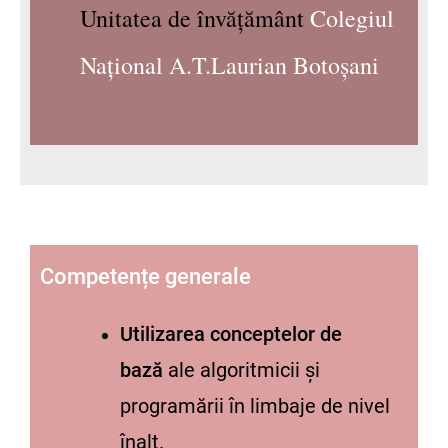
Unitatea de învățământ
Colegiul
Național A.T.Laurian Botoșani
Competențe generale
Utilizarea conceptelor de
bază
ale algoritmicii și
programării în limbaje de nivel
înalt.