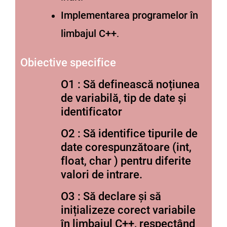
Implementarea programelor în
limbajul C++
.
Obiective specifice
O1 :
Să definească noțiunea
de variabilă, tip de date și
identificator
O2 :
Să identifice tipurile de
date corespunzătoare (int,
float, char ) pentru diferite
valori de intrare.
O3 :
Să declare și să
inițializeze corect variabile
în limbajul C++, respectând