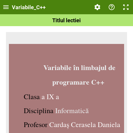
Variabile_C++
Titlul lectiei
Variabile în limbajul de
programare C++
Clasa
a IX a
Disciplina
Informatică
Profesor
Cardaș Cerasela Daniela