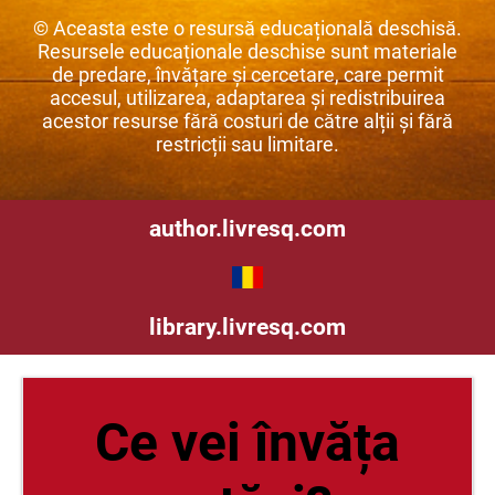
© Aceasta este o resursă educațională deschisă.
Resursele educaționale deschise sunt materiale
de predare, învățare și cercetare, care permit
accesul, utilizarea, adaptarea și redistribuirea
acestor resurse fără costuri de către alții și fără
restricții sau limitare.
author.livresq.com
library.livresq.com
Ce vei învăța