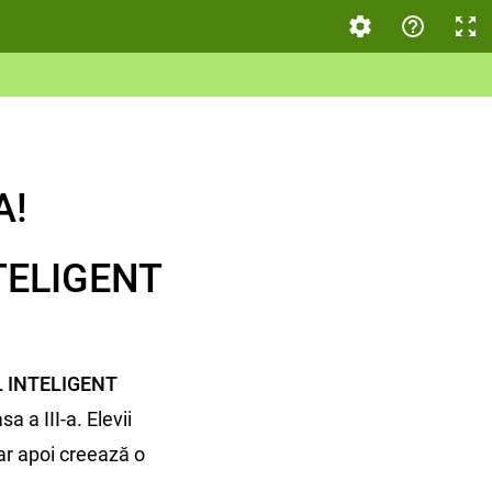
A!
TELIGENT
L INTELIGENT
a a III-a. Elevii
iar apoi creează o