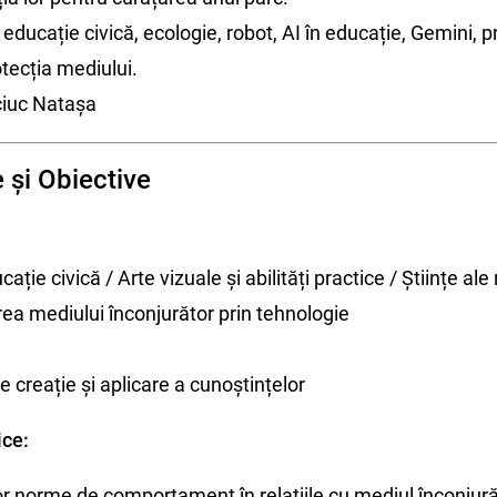
educație civică, ecologie, robot, AI în educație, Gemini, pr
rotecția mediului.
ciuc Natașa
 și Obiective
ație civică / Arte vizuale și abilități practice / Științe ale 
ea mediului înconjurător prin tehnologie
 creație și aplicare a cunoștințelor
ce:
r norme de comportament în relațiile cu mediul înconjură