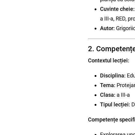
Cuvinte cheie:
a III-a, RED, p
Autor:
Grigorii
2. Competențe
Contextul lecției:
Disciplina:
Educ
Tema:
Protejar
Clasa:
a III-a
Tipul lecției:
De
Competențe specifi
Explorarea uno