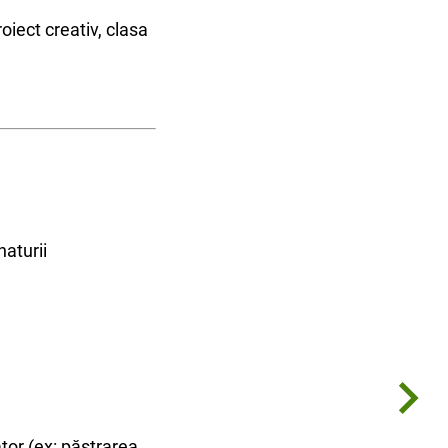
oiect creativ, clasa
naturii
tor (ex: păstrarea