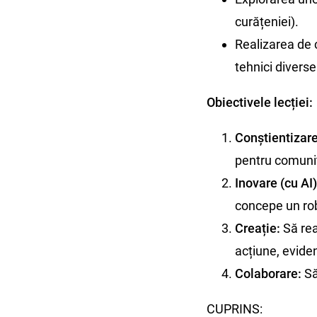
curățeniei).
Realizarea de c
tehnici diverse
Obiectivele lecției:
Conștientizare
pentru comuni
Inovare (cu AI)
concepe un rob
Creație:
Să rea
acțiune, eviden
Colaborare:
Să
CUPRINS: