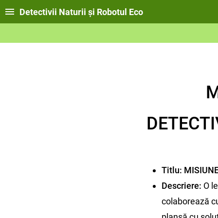
Detectivii Naturii și Robotul Eco
M
DETECTI
Titlu:
MISIUNE
Descriere:
O le
colaborează cu 
planșă cu soluț