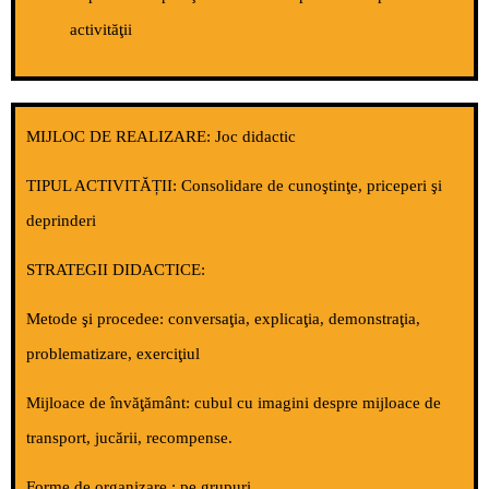
activităţii
MIJLOC DE REALIZARE
: Joc didactic
TIPUL ACTIVITĂȚII
: Consolidare de cunoştinţe, priceperi şi
deprinderi
STRATEGII DIDACTICE
:
Metode şi procedee:
conversaţia, explicaţia, demonstraţia,
problematizare, exerciţiul
Mijloace de învăţământ
: cubul cu imagini despre mijloace de
transport, jucării, recompense.
Forme de organizare
: pe grupuri.