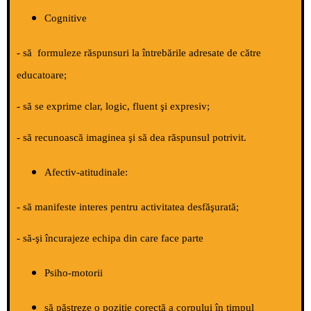
Cognitive
- să formuleze răspunsuri la întrebările adresate de către
educatoare;
- să se exprime clar, logic, fluent şi expresiv;
- să recunoască imaginea şi să dea răspunsul potrivit.
Afectiv-atitudinale:
- să manifeste interes pentru activitatea desfăşurată;
- să-şi încurajeze echipa din care face parte
Psiho-motorii
să păstreze o poziţie corectă a corpului în timpul