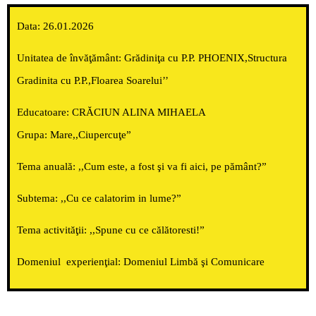
Data
: 26.01.2026
Unitatea de învăţământ
: Grădiniţa cu P.P. PHOENIX,Structura
Gradinita cu P.P.,Floarea Soarelui’’
Educatoare:
CRĂCIUN ALINA MIHAELA
Grupa:
Mare,,Ciupercuţe”
Tema anuală
: ,,Cum este, a fost şi va fi aici, pe pământ?”
Subtema:
,,Cu ce calatorim in lume?”
Tema activităţii
: ,,Spune cu ce călătoresti!”
Domeniul experienţial
: Domeniul Limbă şi Comunicare