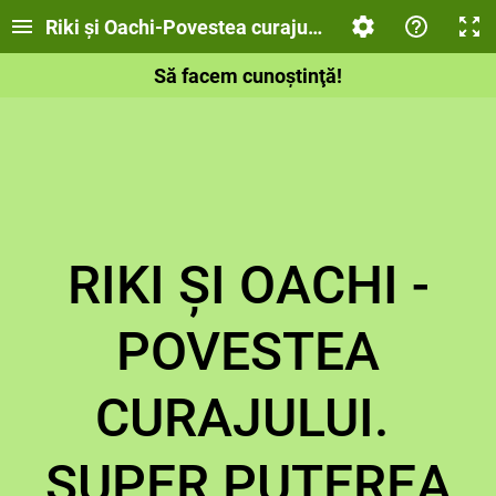
Riki şi Oachi-Povestea curajului. Super puterea lu
Să facem cunoştinţă!
RIKI ŞI OACHI -
POVESTEA
CURAJULUI.
SUPER PUTEREA