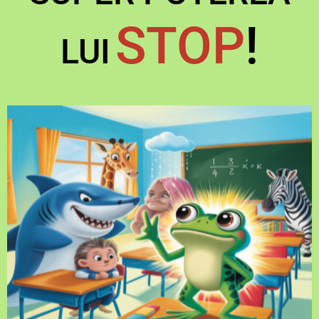
STOP
!
LUI