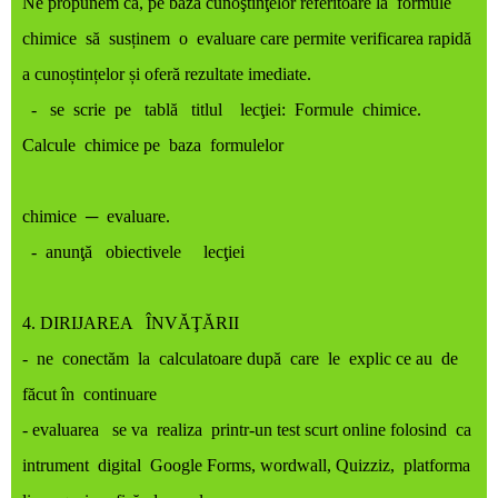
Ne propunem ca, pe baza cunoştinţelor referitoare la formule
chimice să susținem o evaluare care permite verificarea rapidă
a cunoștințelor și oferă rezultate imediate.
- se scrie pe tablă titlul lecţiei: Formule chimice.
Calcule chimice pe baza formulelor
chimice ─ evaluare.
- anunţă obiectivele lecţiei
4. DIRIJAREA ÎNVĂŢĂRII
- ne conectăm la calculatoare după care
le explic ce au de
făcut în continuare
- evaluarea se va realiza printr-un test scurt online folosind ca
intrument digital Google Forms, wordwall, Quizziz, platforma