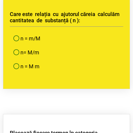
Care este relația cu ajutorul căreia calculăm
cantitatea de substanță ( n ):
n = m/M
n= M/m
n = M m
Plasează fiecare termen în categoria