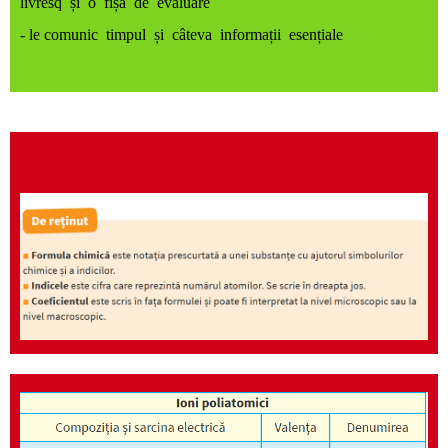
livresq și o fișă de evaluare
- le comunic timpul și câteva informații esențiale