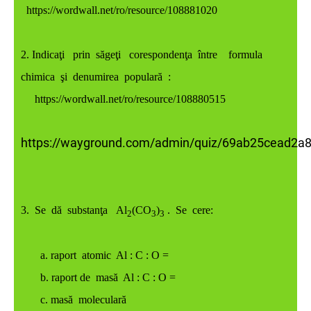
https://wordwall.net/ro/resource/108881020
2.
Indicaţi prin săgeţi corespondenţa între formula
chimica şi denumirea populară :
https://wordwall.net/ro/resource/108880515
https://wayground.com/admin/quiz/69ab25cead2a
3. Se dă substanţa
Al
(CO
)
. Se cere:
2
3
3
a. raport atomic Al : C : O =
b. raport de masă Al : C : O =
c. masă moleculară