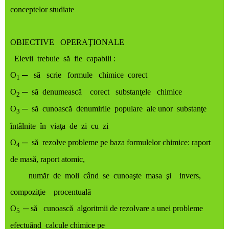
conceptelor studiate
OBIECTIVE OPERAŢIONALE
Elevii trebuie să fie capabili :
O
─ să scrie formule chimice corect
1
O
─ să denumească corect substanţele chimice
2
O
─ să cunoască denumirile populare ale unor substanţe
3
întâlnite în viaţa de zi cu zi
O
─ să rezolve probleme pe baza formulelor chimice: raport
4
de masă, raport atomic,
număr de moli când se cunoaşte masa şi invers,
compoziţie procentuală
O
─ să cunoască algoritmii de rezolvare a unei probleme
5
efectuând calcule chimice pe