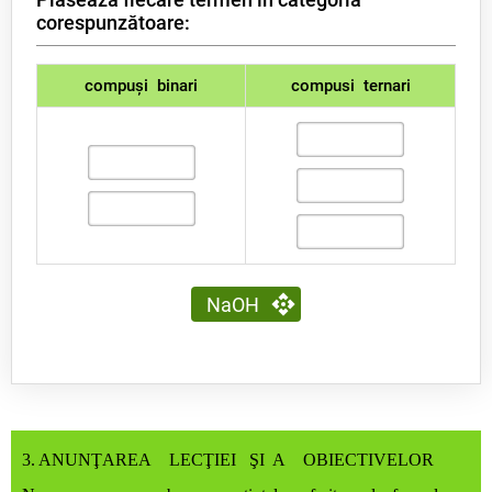
corespunzătoare:
compuși binari
compusi ternari
NaOH
3. ANUNŢAREA LECŢIEI ŞI A OBIECTIVELOR