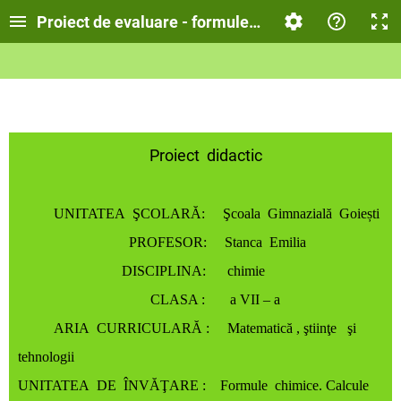
Proiect de evaluare - formule chimice
Proiect didactic
UNITATEA ŞCOLARĂ:
Şcoala Gimnazială Goiești
PROFESOR:
Stanca Emilia
DISCIPLINA:
chimie
CLASA :
a VII – a
ARIA CURRICULARĂ :
Matematică , ştiinţe şi
tehnologii
UNITATEA DE ÎNVĂŢARE :
Formule chimice. Calcule