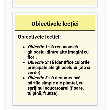
Obiectivele lecției
Obiectivele lecției:
Obiectiv 1:
s
ă recunoască
ghiocelul
dintre alte imagini cu
flori.
Obiectiv 2:
să identifice culorile
principale ale ghiocelului
(alb și
verde).
Obiectiv 3:
s
ă denumească
părțile simple ale plantei
, cu
sprijinul educatoarei (floare,
tulpină, frunze).