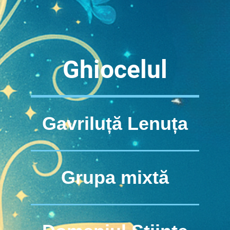
Ghiocelul
Gavriluță Lenuța
Grupa mixtă