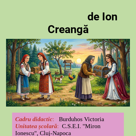
de Ion
Creangă
Cadru didactic
:
Burduhos Victoria
Unitatea școlară
:
C.S.E.I. "Miron
Ionescu", Cluj-Napoca