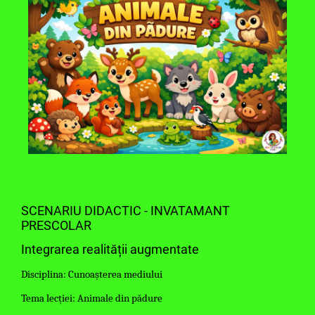
SCENARIU DIDACTIC - INVATAMANT
PRESCOLAR
Integrarea realității augmentate
Disciplina: Cunoașterea mediului
Tema lecției: Animale din pădure