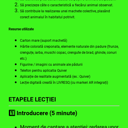
Să precizeze câte o caracteristică a fiecărui animal observat.
Să contribuie la realizarea unei machete colective, plasând
corect animalul în habitatul potrivit.
Resurse utilizate
Carton mare (suport machetă)
Hârtie colorată creponata, elemente naturale din padure (frunze,
crenguțe, iarba, muschi copac, crengute de brad, ghinde, conuri
etc.)
Figurine / imagini cu animale ale pădurii
Telefon pentru aplicatia Quiver
Aplicație de realitate augmentată (ex.: Quiver)
Lecție digitală creată în LIVRESQ (cu markeri AR integrați)
ETAPELE LECȚIEI
1️⃣ Introducere (5 minute)
Moment de captare a atenției: redarea unor