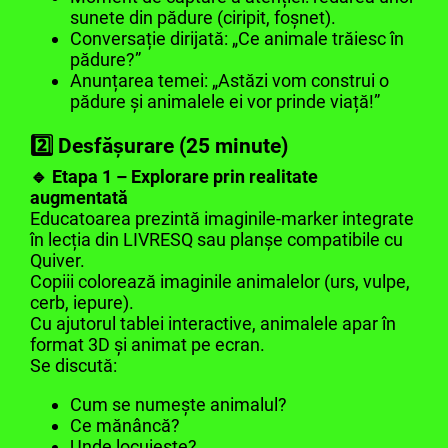
sunete din pădure (ciripit, foșnet).
Conversație dirijată: „Ce animale trăiesc în
pădure?”
Anunțarea temei: „Astăzi vom construi o
pădure și animalele ei vor prinde viață!”
2️⃣ Desfășurare (25 minute)
🔹 Etapa 1 – Explorare prin realitate
augmentată
Educatoarea prezintă imaginile-marker integrate
în lecția din LIVRESQ sau planșe compatibile cu
Quiver.
Copiii colorează imaginile animalelor (urs, vulpe,
cerb, iepure).
Cu ajutorul tablei interactive, animalele apar în
format 3D și animat pe ecran.
Se discută:
Cum se numește animalul?
Ce mănâncă?
Unde locuiește?