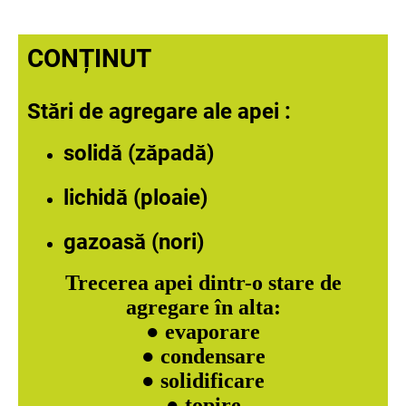
CONȚINUT
St
ări de agregare ale apei
:
solidă (zăpadă)
lichidă (ploaie)
gazoasă (nori)
Trecerea apei dintr-o stare de
agregare în alta:
● evaporare
● condensare
● solidificare
● topire