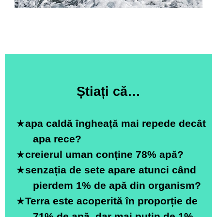
Știați că…
★
apa caldă îngheață mai repede decât
apa rece?
★
creierul uman conține 78% apă?
★
senzația de sete apare atunci când
pierdem 1% de apă din organism?
★
Terra este acoperită în proporție de
71% de apă, dar mai puțin de 1%