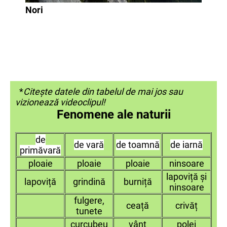
Nori
*
Citește datele din tabelul de mai jos sau
vizionează videoclipul!
Fenomene ale naturii
de
de vară
de toamnă
de iarnă
primăvară
ploaie
ploaie
ploaie
ninsoare
lapoviță și
lapoviță
grindină
burniță
ninsoare
fulgere,
ceață
crivăț
tunete
curcubeu
vânt
polei